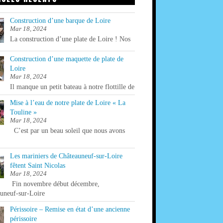
Construction d’une barque de Loire
Mar 18, 2024
La construction d’une plate de Loire ! Nos
Construction d’une maquette de plate de
Loire
Mar 18, 2024
Il manque un petit bateau à notre flottille de
Mise à l’eau de notre plate de Loire « La
Touline »
Mar 18, 2024
C’est par un beau soleil que nous avons
Les mariniers de Châteauneuf-sur-Loire
fêtent Saint Nicolas
Mar 18, 2024
Fin novembre début décembre,
uneuf-sur-Loire
Périssoire – Remise en état d’une ancienne
périssoire