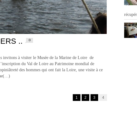
récupé
ERS ..
0
us invitons à visiter le Musée de la Marine de Loire de
l’inscription du Val de Loire au Patrimoine mondial de
iâtreté des hommes qui ont fait la Loire, une visite à ce
ine(…)
1
2
3
4