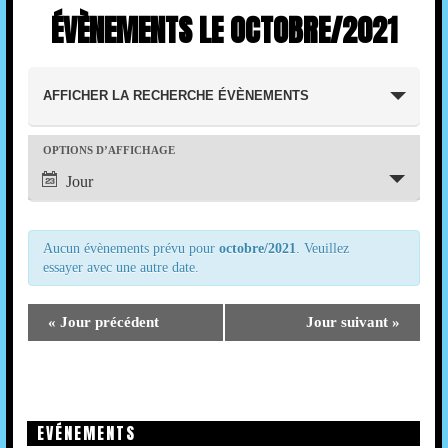
ÉVÈNEMENTS LE OCTOBRE/2021
R
AFFICHER LA RECHERCHE ÉVÈNEMENTS
E
C
N
OPTIONS D’AFFICHAGE
H
Jour
A
E
V
I
R
Aucun évènements prévu pour
octobre/2021
. Veuillez
essayer avec une autre date.
G
C
A
H
«
Jour précédent
Jour suivant
»
T
E
I
E
O
T
EVÉNEMENTS
N