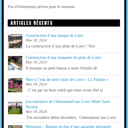
N
D
Pas d'évènements prévus pour le moment.
A
E
V
ARTICLES RÉCENTS
V
U
I
Construction d’une barque de Loire
E
Mar 18, 2024
G
La construction d’une plate de Loire ! Nos
S
A
É
Construction d’une maquette de plate de Loire
T
Mar 18, 2024
V
Il manque un petit bateau à notre flottille de
I
È
Mise à l’eau de notre plate de Loire « La Touline »
O
N
Mar 18, 2024
C’est par un beau soleil que nous avons fêté la
E
N
M
Les mariniers de Châteauneuf-sur-Loire fêtent Saint
D
Nicolas
E
Mar 18, 2024
E
Fin novembre début décembre, Châteauneuf-sur-Loire
N
V
Périssoire – Remise en état d’une ancienne périssoire