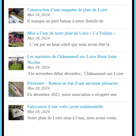
T
M
U
Construction d’une maquette de plate de Loire
E
Mar 18, 2024
E
Il manque un petit bateau à notre flottille de
N
S
T
Mise à l’eau de notre plate de Loire « La Touline »
É
Mar 18, 2024
S
C’est par un beau soleil que nous avons fêté la
V
Les mariniers de Châteauneuf-sur-Loire fêtent Saint
È
Nicolas
Mar 18, 2024
N
Fin novembre début décembre, Châteauneuf-sur-Loire
E
Périssoire – Remise en état d’une ancienne périssoire
Mar 18, 2024
M
En décembre 2023, notre association a récupéré une
E
Fabrication d’une voile carrée traditionnelle
N
Mar 18, 2024
Notre plate de Loire mise à l’eau, nous avons voulu
T
S