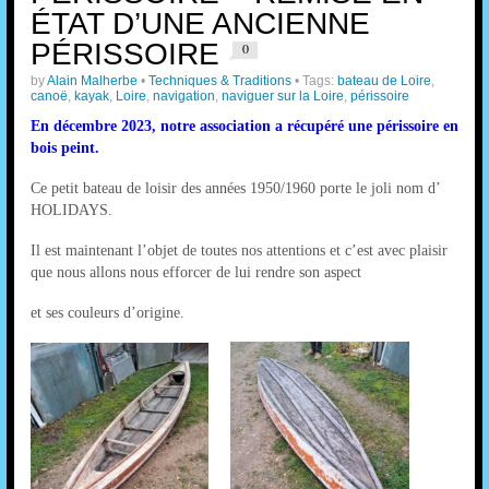
ÉTAT D’UNE ANCIENNE
PÉRISSOIRE
0
by
Alain Malherbe
•
Techniques & Traditions
• Tags:
bateau de Loire
,
canoë
,
kayak
,
Loire
,
navigation
,
naviguer sur la Loire
,
périssoire
En décembre 2023, notre association a récupéré une périssoire en
bois peint.
Ce petit bateau de loisir des années 1950/1960 porte le joli nom d’
HOLIDAYS.
Il est maintenant l’objet de toutes nos attentions et c’est avec plaisir
que nous allons nous efforcer de lui rendre son aspect
et ses couleurs d’origine.