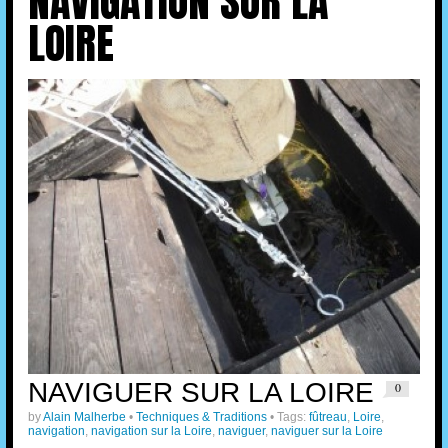
NAVIGATION SUR LA
LOIRE
NAVIGUER SUR LA LOIRE
0
by
Alain Malherbe
•
Techniques & Traditions
• Tags:
fûtreau
,
Loire
,
navigation
,
navigation sur la Loire
,
naviguer
,
naviguer sur la Loire