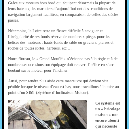
Grâce aux moteurs hors bord qui équipent désormais la plupart de
leurs bateaux, les mariniers d’aujourd’hui ont des conditions de
navigation largement facilitées, en comparaison de celles des siècles
passés.
Néanmoins, la Loire reste un fleuve difficile à naviguer et
l’irrégularité de ses fonds réserve de nombreux pièges pour les
hélices des moteurs : hauts-fonds de sable ou graviers, pierres et
roches de toutes sortes, herbiers, etc …
Notre fûtreau, le « Grand Mouflé » n’échappe pas à la règle et à de
nombreuses occasions son équipage doit relever l’hélice en s’arc-
boutant sur le moteur pour l’incliner.
Aussi, pour rendre plus aisée cette manœuvre qui devient vite
pénible lorsque le niveau d’eau est bas, nous travaillons à la mise au
point d’un
SIM
(
S
ystème d’
I
nclinaison
M
oteur).
Ce système est
un « bricolage
maison » non
encore abouti
qui nécessite